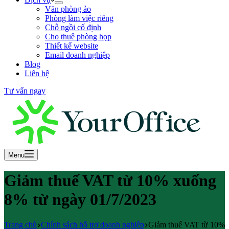
Văn phòng ảo
Phòng làm việc riêng
Chỗ ngồi cố định
Cho thuê phòng họp
Thiết kế website
Email doanh nghiệp
Blog
Liên hệ
Tư vấn ngay
Menu
Giảm thuế VAT từ 10% xuống
8% từ ngày 01/7/2023
Trang chủ
Chính sách hỗ trợ doanh nghiệp
Giảm thuế VAT từ 10%