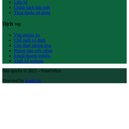
Liên hệ
Chính sách bảo mật
Thoả thuận sử dụng
Dịch vụ
Văn phòng ảo
Chỗ ngồi cố định
Cho thuê phòng họp
Phòng làm việc riêng
Email doanh nghiệp
Thiết kế website
Bản quyền © 2021 - YourOffice
Powered by
kaola.vn