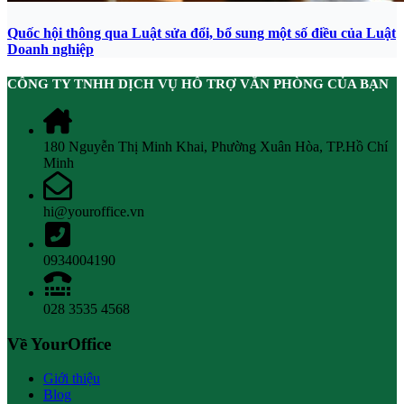
Quốc hội thông qua Luật sửa đổi, bổ sung một số điều của Luật
Doanh nghiệp
CÔNG TY TNHH DỊCH VỤ HỖ TRỢ VĂN PHÒNG CỦA BẠN
180 Nguyễn Thị Minh Khai, Phường Xuân Hòa, TP.Hồ Chí
Minh
hi@youroffice.vn
0934004190
028 3535 4568
Về YourOffice
Giới thiệu
Blog