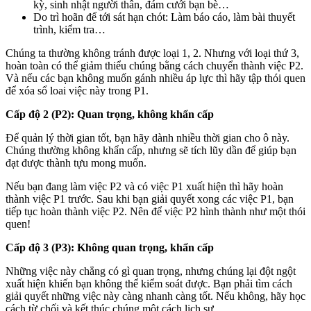
kỳ, sinh nhật người thân, đám cưới bạn bè…
Do trì hoãn để tới sát hạn chót: Làm báo cáo, làm bài thuyết
trình, kiểm tra…
Chúng ta thường không tránh được loại 1, 2. Nhưng với loại thứ 3,
hoàn toàn có thể giảm thiểu chúng bằng cách chuyển thành việc P2.
Và nếu các bạn không muốn gánh nhiều áp lực thì hãy tập thói quen
để xóa sổ loai việc này trong P1.
Cấp độ 2 (P2): Quan trọng, không khẩn cấp
Để quản lý thời gian tốt, bạn hãy dành nhiều thời gian cho ô này.
Chúng thường không khẩn cấp, nhưng sẽ tích lũy dần để giúp bạn
đạt được thành tựu mong muốn.
Nếu bạn đang làm việc P2 và có việc P1 xuất hiện thì hãy hoàn
thành việc P1 trước. Sau khi bạn giải quyết xong các việc P1, bạn
tiếp tục hoàn thành việc P2. Nên để việc P2 hình thành như một thói
quen!
Cấp độ 3 (P3): Không quan trọng, khẩn cấp
Những việc này chẳng có gì quan trọng, nhưng chúng lại đột ngột
xuất hiện khiến bạn không thể kiểm soát được. Bạn phải tìm cách
giải quyết những việc này càng nhanh càng tốt. Nếu không, hãy học
cách từ chối và kết thúc chúng một cách lịch sự.