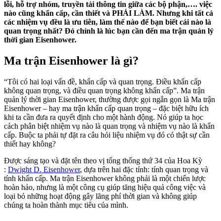
lỗi, hỗ trợ nhóm, truyền tải thông tin giữa các bộ phận,…. việc
nào cũng khẩn cấp, cần thiết và PHẢI LÀM. Nhưng khi tất cả
các nhiệm vụ đều là ưu tiên, làm thế nào để bạn biết cái nào là
quan trọng nhất? Đó chính là lúc bạn cần đến ma trận quản lý
thời gian Eisenhower.
Ma trận Eisenhower là gì?
“Tôi có hai loại vấn đề, khẩn cấp và quan trọng. Điều khẩn cấp
không quan trọng, và điều quan trọng không khẩn cấp”. Ma trận
quản lý thời gian Eisenhower, thường được gọi ngắn gọn là Ma trận
Eisenhower – hay ma trận khẩn cấp quan trọng – đặc biệt hữu ích
khi ta cần đưa ra quyết định cho một hành động. Nó giúp ta học
cách phân biệt nhiệm vụ nào là quan trọng và nhiệm vụ nào là khẩn
cấp. Buộc ta phải tự đặt ra câu hỏi liệu nhiệm vụ đó có thật sự cần
thiết hay không?
Được sáng tạo và đặt tên theo vị tổng thống thứ 34 của Hoa Kỳ
:
Dwight D. Eisenhower
, dựa trên hai đặc tính: tính quan trọng và
tính khẩn cấp. Ma trận Eisenhower không phải là một chiến lược
hoàn hảo, nhưng là một công cụ giúp tăng hiệu quả công việc và
loại bỏ những hoạt động gây lãng phí thời gian và không giúp
chúng ta hoàn thành mục tiêu của mình.