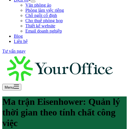
Văn phòng ảo
Phòng làm việc riêng
Chỗ ngồi cố định
Cho thuê phòng họp
Thiết kế website
Email doanh nghiệp
Blog
Liên hệ
Tư vấn ngay
Menu
Ma trận Eisenhower: Quản lý
thời gian theo tính chất công
việc