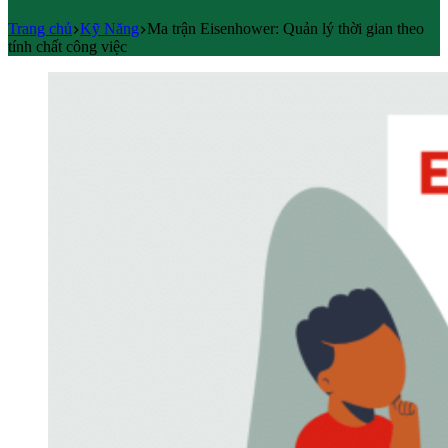
Trang chủ
Kỹ Năng
Ma trận Eisenhower: Quản lý thời gian theo
tính chất công việc