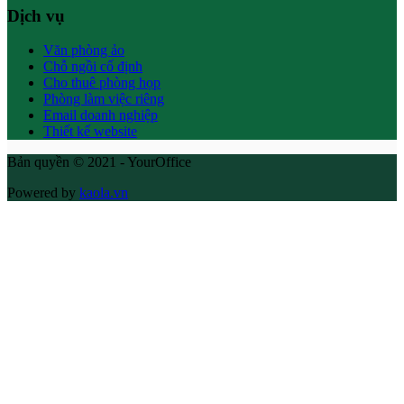
Dịch vụ
Văn phòng ảo
Chỗ ngồi cố định
Cho thuê phòng họp
Phòng làm việc riêng
Email doanh nghiệp
Thiết kế website
Bản quyền © 2021 - YourOffice
Powered by
kaola.vn