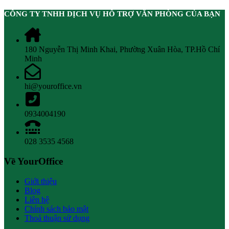
CÔNG TY TNHH DỊCH VỤ HỖ TRỢ VĂN PHÒNG CỦA BẠN
180 Nguyễn Thị Minh Khai, Phường Xuân Hòa, TP.Hồ Chí
Minh
hi@youroffice.vn
0934004190
028 3535 4568
Về YourOffice
Giới thiệu
Blog
Liên hệ
Chính sách bảo mật
Thoả thuận sử dụng