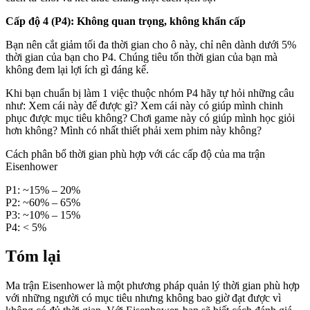
Cấp độ 4 (P4): Không quan trọng, không khẩn cấp
Bạn nên cắt giảm tối đa thời gian cho ô này, chỉ nên dành dưới 5%
thời gian của bạn cho P4. Chúng tiêu tốn thời gian của bạn mà
không đem lại lợi ích gì đáng kể.
Khi bạn chuẩn bị làm 1 việc thuộc nhóm P4 hãy tự hỏi những câu
như: Xem cái này để được gì? Xem cái này có giúp mình chinh
phục được mục tiêu không? Chơi game này có giúp mình học giỏi
hơn không? Mình có nhất thiết phải xem phim này không?
Cách phân bổ thời gian phù hợp với các cấp độ của ma trận
Eisenhower
P1: ~15% – 20%
P2: ~60% – 65%
P3: ~10% – 15%
P4: < 5%
Tóm lại
Ma trận Eisenhower là một phương pháp quản lý thời gian phù hợp
với những người có mục tiêu nhưng không bao giờ đạt được vì